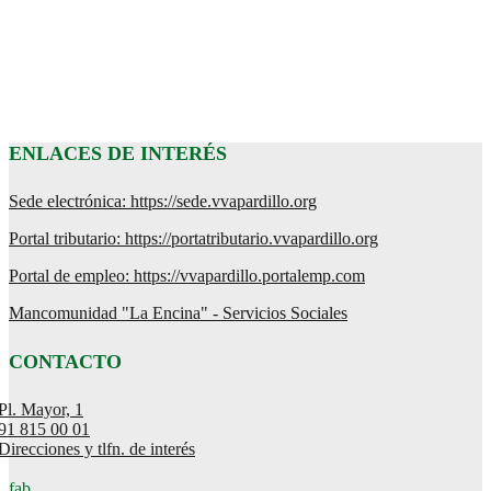
ENLACES DE INTERÉS
Sede electrónica: https://sede.vvapardillo.org
Portal tributario: https://portatributario.vvapardillo.org
Portal de empleo: https://vvapardillo.portalemp.com
Mancomunidad "La Encina" - Servicios Sociales
CONTACTO
Pl. Mayor, 1
91 815 00 01
Direcciones y tlfn. de interés
fab