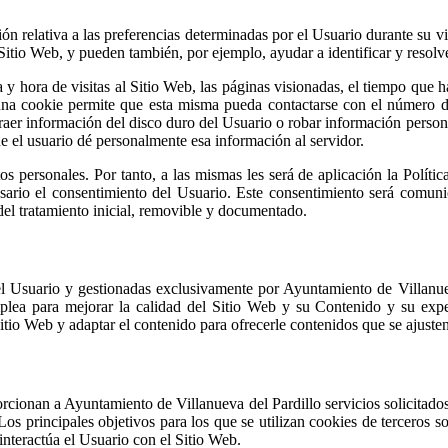
 relativa a las preferencias determinadas por el Usuario durante su vis
itio Web, y pueden también, por ejemplo, ayudar a identificar y resolve
 y hora de visitas al Sitio Web, las páginas visionadas, el tiempo que h
guna cookie permite que esta misma pueda contactarse con el número d
aer información del disco duro del Usuario o robar información person
e el usuario dé personalmente esa información al servidor.
s personales. Por tanto, a las mismas les será de aplicación la Políti
cesario el consentimiento del Usuario. Este consentimiento será comun
 del tratamiento inicial, removible y documentado.
el Usuario y gestionadas exclusivamente por Ayuntamiento de Villanue
plea para mejorar la calidad del Sitio Web y su Contenido y su exp
tio Web y adaptar el contenido para ofrecerle contenidos que se ajusten
orcionan a Ayuntamiento de Villanueva del Pardillo servicios solicitado
Los principales objetivos para los que se utilizan cookies de terceros so
interactúa el Usuario con el Sitio Web.