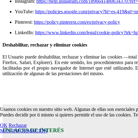
Instagram:
https://help.instagram.com/1896641480634370?ref=
YouTube:
https://policies.google.com/privacy?hl=es-419&gl=
Pinterest:
https://policy.pinterest.com/es/privacy-policy
LinkedIn:
https://www.linkedin.com/legal/cookie-policy?trk=h
Deshabilitar, rechazar y eliminar cookies
El Usuario puede deshabilitar, rechazar y eliminar las cookies —tota
Firefox, Safari, Explorer). En este sentido, los procedimientos para 
facilitadas por el propio navegador de Internet que esté utilizando
utilización de algunas de las prestaciones del mismo.
Usamos cookies en nuestro sitio web. Algunas de ellas son esenciales pa
Puedes decidir por ti mismo si quieres permitir el uso de las cookies. T
OK
Rechazar
ENLACES DE INTERÉS
MÁS INFORMACIÓN