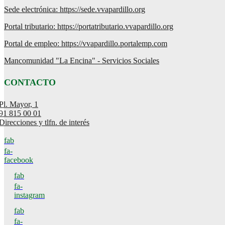
Sede electrónica: https://sede.vvapardillo.org
Portal tributario: https://portatributario.vvapardillo.org
Portal de empleo: https://vvapardillo.portalemp.com
Mancomunidad "La Encina" - Servicios Sociales
CONTACTO
Pl. Mayor, 1
91 815 00 01
Direcciones y tlfn. de interés
fab
fa-
facebook
fab
fa-
instagram
fab
fa-