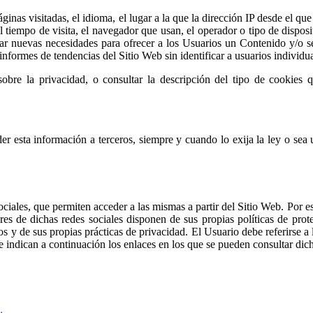
ginas visitadas, el idioma, el lugar a la que la dirección IP desde el qu
l tiempo de visita, el navegador que usan, el operador o tipo de disposit
ectar nuevas necesidades para ofrecer a los Usuarios un Contenido y/o s
nformes de tendencias del Sitio Web sin identificar a usuarios individua
bre la privacidad, o consultar la descripción del tipo de cookies qu
er esta información a terceros, siempre y cuando lo exija la ley o sea 
iales, que permiten acceder a las mismas a partir del Sitio Web. Por es
es de dichas redes sociales disponen de sus propias políticas de prot
s y de sus propias prácticas de privacidad. El Usuario debe referirse a
e indican a continuación los enlaces en los que se pueden consultar dich