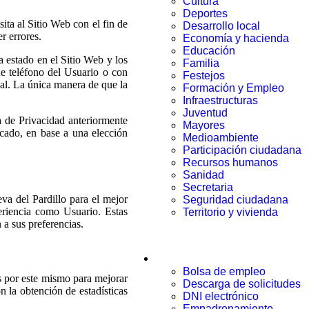
Cultura
Deportes
ita al Sitio Web con el fin de
Desarrollo local
r errores.
Economía y hacienda
Educación
a estado en el Sitio Web y los
Familia
e teléfono del Usuario o con
Festejos
al. La única manera de que la
Formación y Empleo
Infraestructuras
Juventud
ca de Privacidad anteriormente
Mayores
icado, en base a una elección
Medioambiente
Participación ciudadana
Recursos humanos
Sanidad
Secretaria
va del Pardillo para el mejor
Seguridad ciudadana
eriencia como Usuario. Estas
Territorio y vivienda
 a sus preferencias.
Trámites
Bolsa de empleo
s por este mismo para mejorar
Descarga de solicitudes
n la obtención de estadísticas
DNI electrónico
Empadronamiento