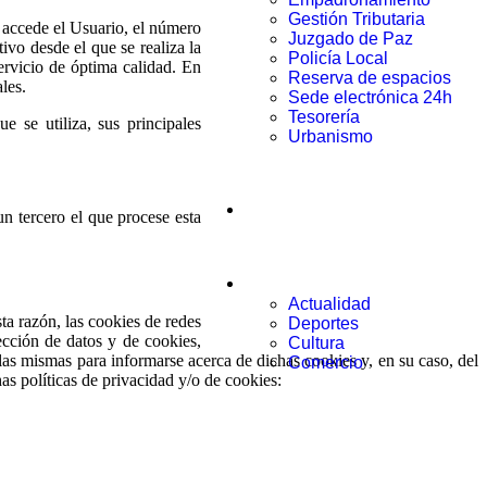
Gestión Tributaria
e accede el Usuario, el número
Juzgado de Paz
ivo desde el que se realiza la
Policía Local
ervicio de óptima calidad. En
Reserva de espacios
les.
Sede electrónica 24h
Tesorería
e se utiliza, sus principales
Urbanismo
Municipio
un tercero el que procese esta
Noticias
Actualidad
ta razón, las cookies de redes
Deportes
ección de datos y de cookies,
Cultura
 las mismas para informarse acerca de dichas cookies y, en su caso, del
Comercio
as políticas de privacidad y/o de cookies: