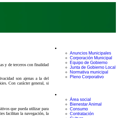
Ayuntamiento
Anuncios Municipales
Corporación Municipal
Equipo de Gobierno
as y de terceros con finalidad
Junta de Gobierno Local
Normativa municipal
Pleno Corporativo
rivacidad son ajenas a la del
ies. Con carácter general, si
Áreas
Área social
Bienestar Animal
tivos que pueda utilizar para
Consumo
s facilitan la navegación, la
Contratación