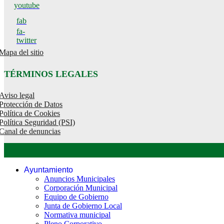
youtube
fab
fa-
twitter
Mapa del sitio
TÉRMINOS LEGALES
Aviso legal
Protección de Datos
Política de Cookies
Política Seguridad (PSI)
Canal de denuncias
Ayuntamiento
Anuncios Municipales
Corporación Municipal
Equipo de Gobierno
Junta de Gobierno Local
Normativa municipal
Pleno Corporativo