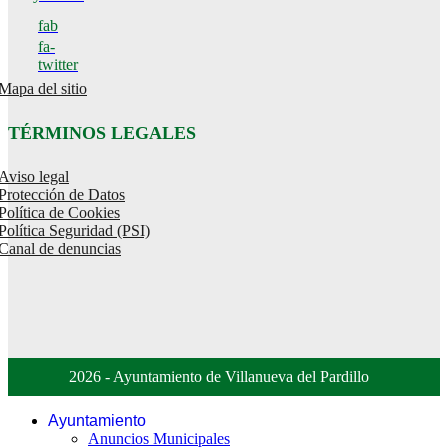
fab
fa-
twitter
Mapa del sitio
TÉRMINOS LEGALES
Aviso legal
Protección de Datos
Política de Cookies
Política Seguridad (PSI)
Canal de denuncias
2026 - Ayuntamiento de Villanueva del Pardillo
Ayuntamiento
Anuncios Municipales