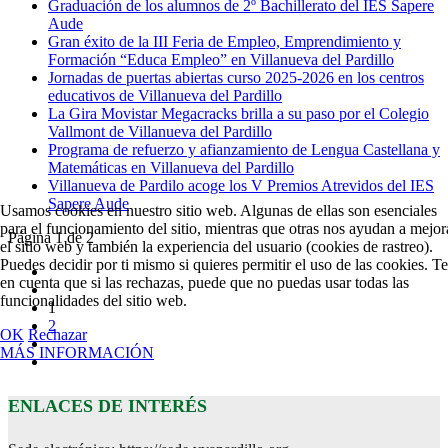
Graduación de los alumnos de 2º Bachillerato del IES Sapere
Aude
Gran éxito de la III Feria de Empleo, Emprendimiento y
Formación “Educa Empleo” en Villanueva del Pardillo
Jornadas de puertas abiertas curso 2025-2026 en los centros
educativos de Villanueva del Pardillo
La Gira Movistar Megacracks brilla a su paso por el Colegio
Vallmont de Villanueva del Pardillo
Programa de refuerzo y afianzamiento de Lengua Castellana y
Matemáticas en Villanueva del Pardillo
Villanueva de Pardilo acoge los V Premios Atrevidos del IES
Sapere Aude
Usamos cookies en nuestro sitio web. Algunas de ellas son esenciales
para el funcionamiento del sitio, mientras que otras nos ayudan a mejor
Página 1 de 2
el sitio web y también la experiencia del usuario (cookies de rastreo).
Puedes decidir por ti mismo si quieres permitir el uso de las cookies. T
en cuenta que si las rechazas, puede que no puedas usar todas las
funcionalidades del sitio web.
1
2
OK
Rechazar
MÁS INFORMACIÓN
ENLACES DE INTERÉS