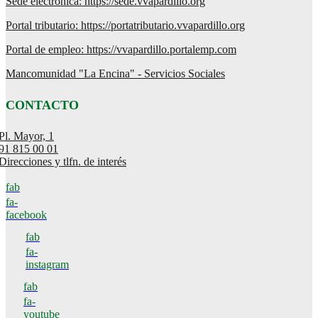
Sede electrónica: https://sede.vvapardillo.org
Portal tributario: https://portatributario.vvapardillo.org
Portal de empleo: https://vvapardillo.portalemp.com
Mancomunidad "La Encina" - Servicios Sociales
CONTACTO
Pl. Mayor, 1
91 815 00 01
Direcciones y tlfn. de interés
fab
fa-
facebook
fab
fa-
instagram
fab
fa-
youtube