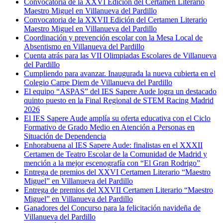
Convocatoria de la XXVI Edición del Certamen Literario
Maestro Miguel en Villanueva del Pardillo
Convocatoria de la XXVII Edición del Certamen Literario
Maestro Miguel en Villanueva del Pardillo
Coordinación y prevención escolar con la Mesa Local de
Absentismo en Villanueva del Pardillo
Cuenta atrás para las VII Olimpiadas Escolares de Villanueva
del Pardillo
Cumpliendo para avanzar. Inaugurada la nueva cubierta en el
Colegio Carpe Diem de Villanueva del Pardillo
El equipo “ASPAS” del IES Sapere Aude logra un destacado
quinto puesto en la Final Regional de STEM Racing Madrid
2026
El IES Sapere Aude amplía su oferta educativa con el Ciclo
Formativo de Grado Medio en Atención a Personas en
Situación de Dependencia
Enhorabuena al IES Sapere Aude: finalistas en el XXXII
Certamen de Teatro Escolar de la Comunidad de Madrid y
mención a la mejor escenografía con “El Gran Rodrigo”
Entrega de premios del XXVI Certamen Literario “Maestro
Miguel” en Villanueva del Pardillo
Entrega de premios del XXVII Certamen Literario “Maestro
Miguel” en Villanueva del Pardillo
Ganadores del Concurso para la felicitación navideña de
Villanueva del Pardillo