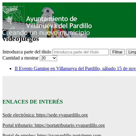
videojuegos
Introduzca parte del título
Filtrar
Limp
Cantidad a mostrar
II Evento Gaming en Villanueva del Pardillo, sábado 15 de no
ENLACES DE INTERÉS
Sede electrónica: https://sede.vvapardillo.org
Portal tributario: https://portatributario.vvapardillo.org
Portal de empleo: https://vvapardillo.portalemp.com