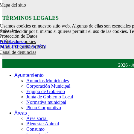
Mapa del sitio
TÉRMINOS LEGALES
Usamos cookies en nuestro sitio web. Algunas de ellas son esenciales pa
Aviso legal
Puedes decidir por ti mismo si quieres permitir el uso de las cookies. T
Protección de Datos
OK
Rechazar
Política de Cookies
MÁS INFORMACIÓN
Política Seguridad (PSI)
Canal de denuncias
2026 - A
Ayuntamiento
Anuncios Municipales
Corporación Municipal
Equipo de Gobierno
Junta de Gobierno Local
Normativa municipal
Pleno Corporativo
Áreas
Área social
Bienestar Animal
Consumo