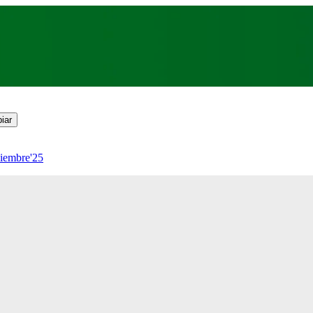
iar
viembre'25