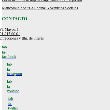
Mancomunidad "La Encina" - Servicios Sociales
CONTACTO
Pl. Mayor, 1
91 815 00 01
Direcciones y tlfn. de interés
fab
fa-
facebook
fab
fa-
instagram
fab
fa-
youtube
fab
fa-
twitter