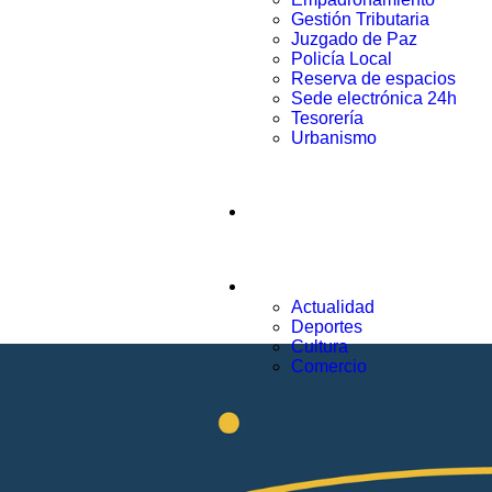
Gestión Tributaria
Juzgado de Paz
Policía Local
Reserva de espacios
Sede electrónica 24h
Tesorería
Urbanismo
Municipio
Noticias
Actualidad
Deportes
Cultura
Comercio