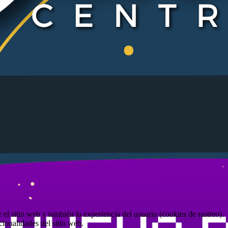
el sitio web y también la experiencia del usuario (cookies de rastreo).
cionalidades del sitio web.