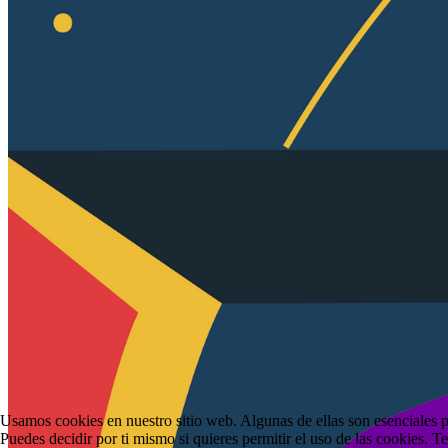
Usamos cookies en nuestro sitio web. Algunas de ellas son esenciales pa
Puedes decidir por ti mismo si quieres permitir el uso de las cookies. T