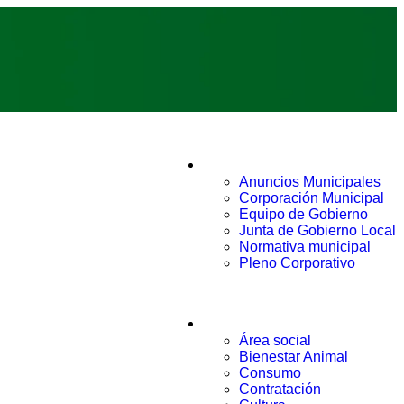
Ayuntamiento
Anuncios Municipales
Corporación Municipal
Equipo de Gobierno
Junta de Gobierno Local
Normativa municipal
Pleno Corporativo
Áreas
Área social
Bienestar Animal
Consumo
Contratación