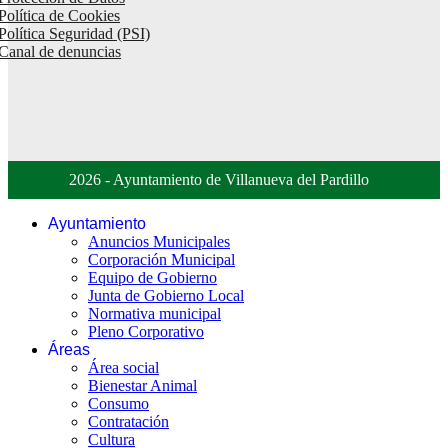
Política de Cookies
Política Seguridad (PSI)
Canal de denuncias
2026 - Ayuntamiento de Villanueva del Pardillo
Ayuntamiento
Anuncios Municipales
Corporación Municipal
Equipo de Gobierno
Junta de Gobierno Local
Normativa municipal
Pleno Corporativo
Áreas
Área social
Bienestar Animal
Consumo
Contratación
Cultura