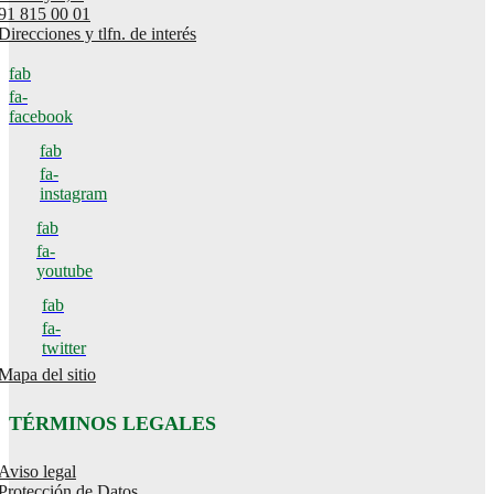
91 815 00 01
Direcciones y tlfn. de interés
fab
fa-
facebook
fab
fa-
instagram
fab
fa-
youtube
fab
fa-
twitter
Mapa del sitio
TÉRMINOS LEGALES
Aviso legal
Protección de Datos