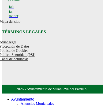
fab
fa-
twitter
Mapa del sitio
TÉRMINOS LEGALES
Aviso legal
Protección de Datos
Política de Cookies
Política Seguridad (PSI)
Canal de denuncias
2026 - Ayuntamiento de Villanueva del Pardillo
Ayuntamiento
Anuncios Municipales