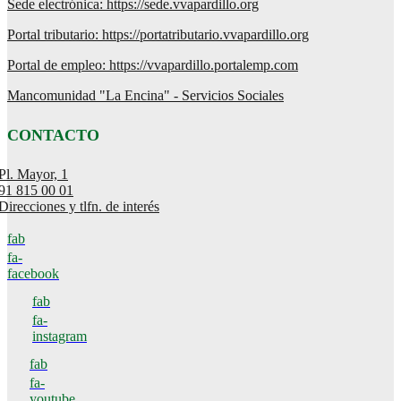
Sede electrónica: https://sede.vvapardillo.org
Portal tributario: https://portatributario.vvapardillo.org
Portal de empleo: https://vvapardillo.portalemp.com
Mancomunidad "La Encina" - Servicios Sociales
CONTACTO
Pl. Mayor, 1
91 815 00 01
Direcciones y tlfn. de interés
fab
fa-
facebook
fab
fa-
instagram
fab
fa-
youtube