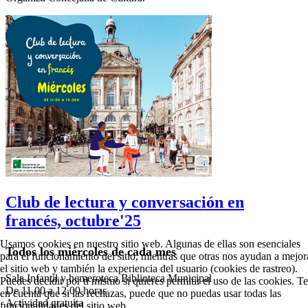
Club de lectura y conversación en
francés, octubre'25
Usamos cookies en nuestro sitio web. Algunas de ellas son esenciales
Todos los miércoles de cada mes
para el funcionamiento del sitio, mientras que otras nos ayudan a mejor
el sitio web y también la experiencia del usuario (cookies de rastreo).
Sala Infantil y hemeroteca Biblioteca Municipal
Puedes decidir por ti mismo si quieres permitir el uso de las cookies. T
De 11.00 a 12.00 horas
en cuenta que si las rechazas, puede que no puedas usar todas las
Actividad gratuita
funcionalidades del sitio web.