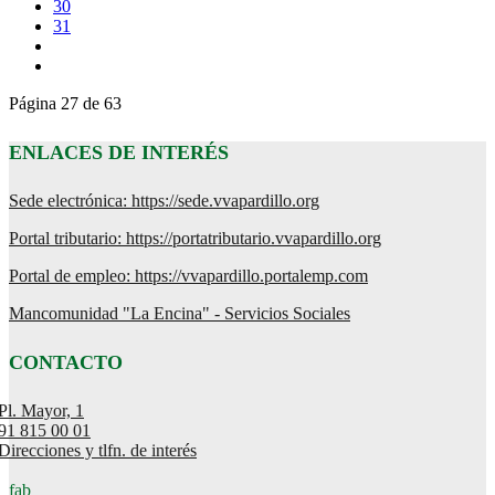
30
31
Página 27 de 63
ENLACES DE INTERÉS
Sede electrónica: https://sede.vvapardillo.org
Portal tributario: https://portatributario.vvapardillo.org
Portal de empleo: https://vvapardillo.portalemp.com
Mancomunidad "La Encina" - Servicios Sociales
CONTACTO
Pl. Mayor, 1
91 815 00 01
Direcciones y tlfn. de interés
fab