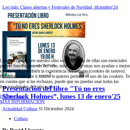
Lee más: Clases abiertas y Festivales de Navidad, diciembre'24
Usamos cookies en nuestro sitio web. Algunas de ellas son esenciales
para el funcionamiento del sitio, mientras que otras nos ayudan a mejor
el sitio web y también la experiencia del usuario (cookies de rastreo).
Puedes decidir por ti mismo si quieres permitir el uso de las cookies. T
en cuenta que si las rechazas, puede que no puedas usar todas las
funcionalidades del sitio web.
Presentación del libro "Tú no eres
Sherlock Holmes”, lunes 13 de enero'25
OK
Rechazar
MÁS INFORMACIÓN
Actualidad Cultura
31 Diciembre 2024
Cultura