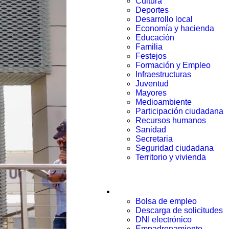
Cultura
Deportes
Desarrollo local
Economía y hacienda
Educación
Familia
Festejos
Formación y Empleo
Infraestructuras
Juventud
Mayores
Medioambiente
Participación ciudadana
Recursos humanos
Sanidad
Secretaria
Seguridad ciudadana
Territorio y vivienda
Trámites
Bolsa de empleo
Descarga de solicitudes
DNI electrónico
Empadronamiento