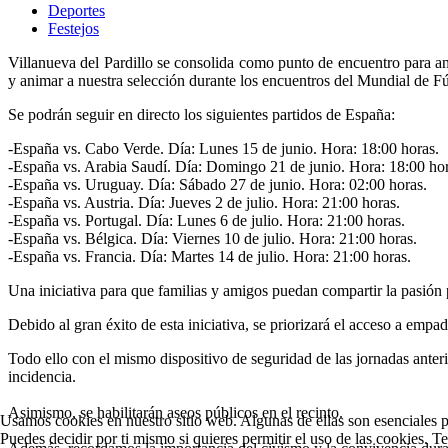
Deportes
Festejos
Villanueva del Pardillo se consolida como punto de encuentro para a
y animar a nuestra selección durante los encuentros del Mundial de Fú
Se podrán seguir en directo los siguientes partidos de España:
-España vs. Cabo Verde. Día: Lunes 15 de junio. Hora: 18:00 horas.
-España vs. Arabia Saudí. Día: Domingo 21 de junio. Hora: 18:00 hor
-España vs. Uruguay. Día: Sábado 27 de junio. Hora: 02:00 horas.
-España vs. Austria. Día: Jueves 2 de julio. Hora: 21:00 horas.
-España vs. Portugal. Día: Lunes 6 de julio. Hora: 21:00 horas.
-España vs. Bélgica. Día: Viernes 10 de julio. Hora: 21:00 horas.
-España vs. Francia. Día: Martes 14 de julio. Hora: 21:00 horas.
Una iniciativa para que familias y amigos puedan compartir la pasión 
Debido al gran éxito de esta iniciativa, se priorizará el acceso a empa
Todo ello con el mismo dispositivo de seguridad de las jornadas anter
incidencia.
Asimismo, se habilitarán aseos públicos en el recinto.
Usamos cookies en nuestro sitio web. Algunas de ellas son esenciales pa
Puedes decidir por ti mismo si quieres permitir el uso de las cookies. T