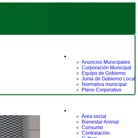
Ayuntamiento
Anuncios Municipales
Corporación Municipal
Equipo de Gobierno
Junta de Gobierno Local
Normativa municipal
Pleno Corporativo
Áreas
Área social
Bienestar Animal
Consumo
Contratación