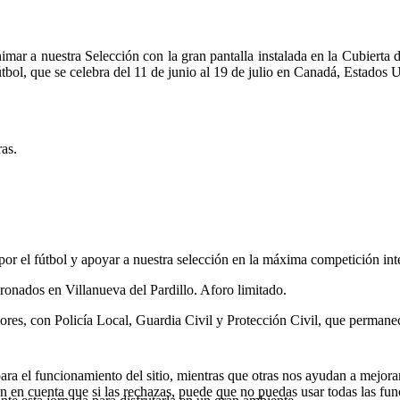
nimar a nuestra Selección
con la gran pantalla instalada en la Cubierta
tbol, que se celebra del 11 de junio al 19 de julio en Canadá, Estados
as.
por el fútbol y apoyar a nuestra selección en la máxima competición int
dronados en Villanueva del Pardillo. Aforo limitado.
iores, con Policía Local, Guardia Civil y Protección Civil, que permanec
ra el funcionamiento del sitio, mientras que otras nos ayudan a mejorar 
en en cuenta que si las rechazas, puede que no puedas usar todas las fun