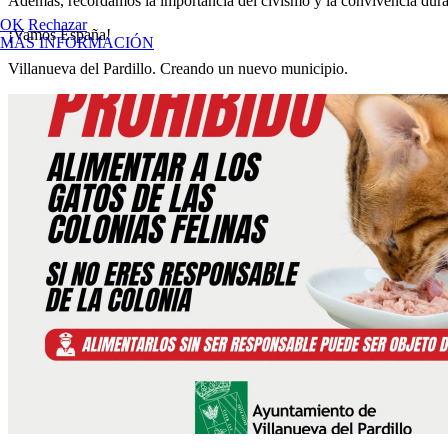
Además, recordamos la importancia del civismo y la convivencia duran
OK
Rechazar
¡Vamos España!
MÁS INFORMACIÓN
Villanueva del Pardillo. Creando un nuevo municipio.